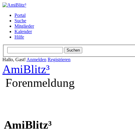
Portal
Suche
Mitglieder
Kalender
Hilfe
Hallo, Gast!
Anmelden
Registrieren
AmiBlitz³
Forenmeldung
AmiBlitz³