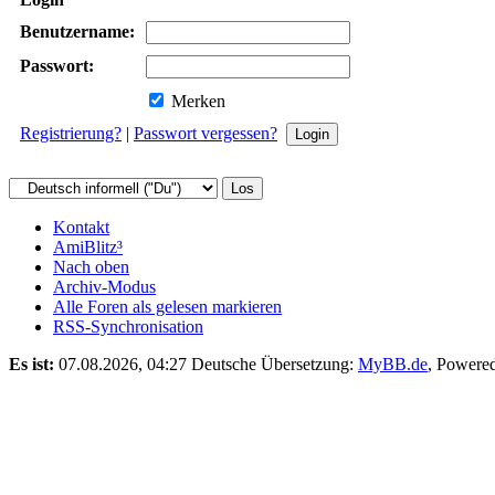
Benutzername:
Passwort:
Merken
Registrierung?
|
Passwort vergessen?
Kontakt
AmiBlitz³
Nach oben
Archiv-Modus
Alle Foren als gelesen markieren
RSS-Synchronisation
Es ist:
07.08.2026, 04:27
Deutsche Übersetzung:
MyBB.de
, Powere