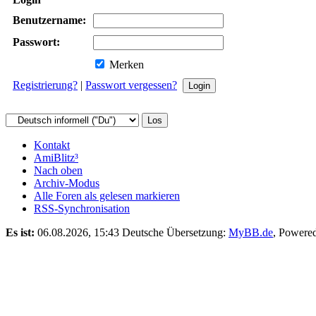
Benutzername:
Passwort:
Merken
Registrierung?
|
Passwort vergessen?
Kontakt
AmiBlitz³
Nach oben
Archiv-Modus
Alle Foren als gelesen markieren
RSS-Synchronisation
Es ist:
06.08.2026, 15:43
Deutsche Übersetzung:
MyBB.de
, Powere