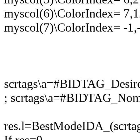
myscol(6)\ColorIndex= 7,12
myscol(7)\ColorIndex= -1,-
scrtags\a=#BIDTAG_Desir
; scrtags\a=#BIDTAG_No
res.l=BestModeIDA_(scrta
If res=0