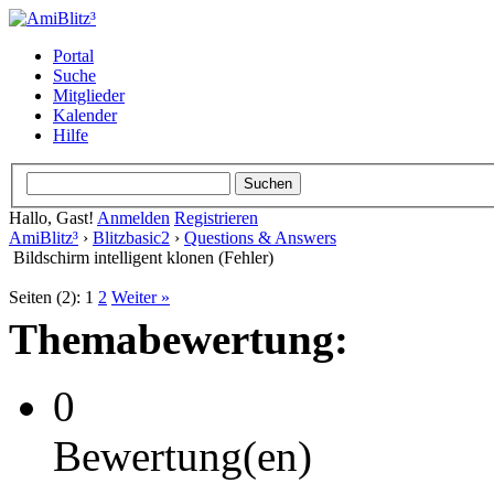
Portal
Suche
Mitglieder
Kalender
Hilfe
Hallo, Gast!
Anmelden
Registrieren
AmiBlitz³
›
Blitzbasic2
›
Questions & Answers
Bildschirm intelligent klonen (Fehler)
Seiten (2):
1
2
Weiter »
Themabewertung:
0
Bewertung(en)