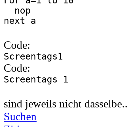
For a=1 to 10
nop
next a
Code:
Screentags1
Code:
Screentags 1
sind jeweils nicht dasselbe..
Suchen