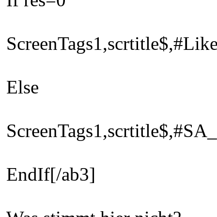
ScreenTags1,scrtitle$,#Li
Else
ScreenTags1,scrtitle$,#S
EndIf[/ab3]