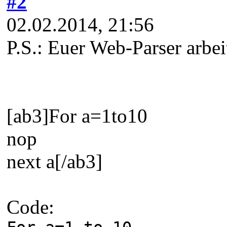
#2
02.02.2014, 21:56
P.S.: Euer Web-Parser arbei
[ab3]For a=1to10
nop
next a[/ab3]
Code: