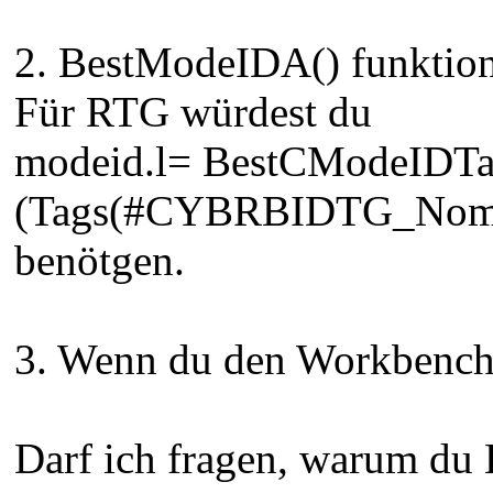
2. BestModeIDA() funktion
Für RTG würdest du
modeid.l= BestCModeIDTa
(Tags(#CYBRBIDTG_Nomin
benötgen.
3. Wenn du den Workbench S
Darf ich fragen, warum du