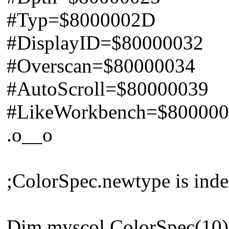
#Typ=$8000002D
#DisplayID=$80000032
#Overscan=$80000034
#AutoScroll=$80000039
#LikeWorkbench=$80000
.o__o
;ColorSpec.newtype is inde
Dim myscol.ColorSpec(10)