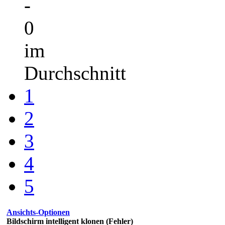
-
0
im
Durchschnitt
1
2
3
4
5
Ansichts-Optionen
Bildschirm intelligent klonen (Fehler)