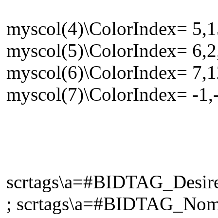
myscol(4)\ColorIndex= 5,1
myscol(5)\ColorIndex= 6,2
myscol(6)\ColorIndex= 7,12
myscol(7)\ColorIndex= -1,-
scrtags\a=#BIDTAG_Desir
; scrtags\a=#BIDTAG_No