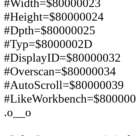
#Width=$80000023
#Height=$80000024
#Dpth=$80000025
#Typ=$8000002D
#DisplayID=$80000032
#Overscan=$80000034
#AutoScroll=$80000039
#LikeWorkbench=$80000
.o__o