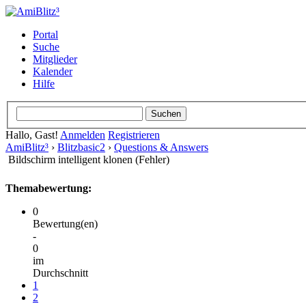
Portal
Suche
Mitglieder
Kalender
Hilfe
Hallo, Gast!
Anmelden
Registrieren
AmiBlitz³
›
Blitzbasic2
›
Questions & Answers
Bildschirm intelligent klonen (Fehler)
Themabewertung:
0
Bewertung(en)
-
0
im
Durchschnitt
1
2