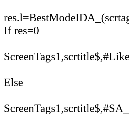
res.l=BestModeIDA_(scrta
If res=0
ScreenTags1,scrtitle$,#Li
Else
ScreenTags1,scrtitle$,#S