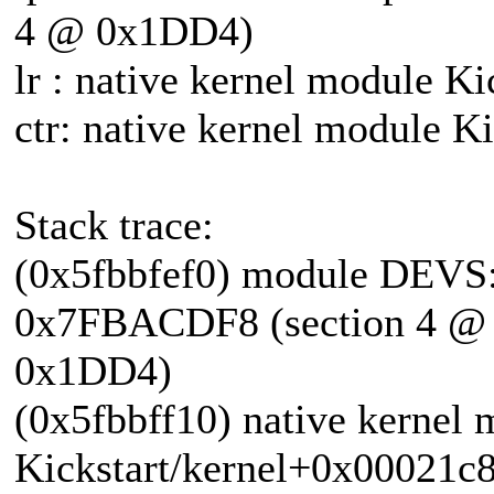
4 @ 0x1DD4)
lr : native kernel module K
ctr: native kernel module 
Stack trace:
(0x5fbbfef0) module DEVS:c
0x7FBACDF8 (section 4 @
0x1DD4)
(0x5fbbff10) native kernel
Kickstart/kernel+0x00021c