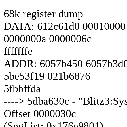
68k register dump
DATA: 612c61d0 00010000 
0000000a 0000006c
fffffffe
ADDR: 6057b450 6057b3d0
5be53f19 021b6876
5fbbffda
----> 5dba630c - "Blitz3:
Offset 0000030c
(SegList: 0x176e9801)