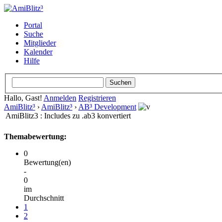
Portal
Suche
Mitglieder
Kalender
Hilfe
Hallo, Gast!
Anmelden
Registrieren
AmiBlitz³
›
AmiBlitz³
›
AB³ Development
AmiBlitz3 : Includes zu .ab3 konvertiert
Themabewertung:
0
Bewertung(en)
-
0
im
Durchschnitt
1
2