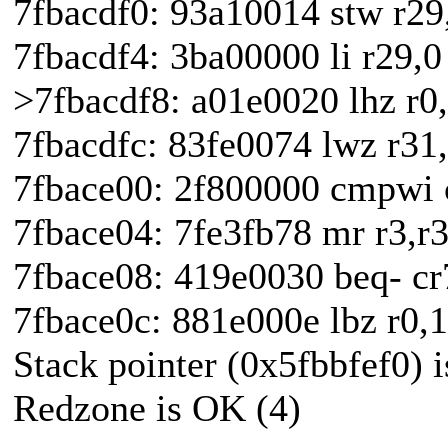
7fbacdf0: 93a10014 stw r29
7fbacdf4: 3ba00000 li r29,0
>7fbacdf8: a01e0020 lhz r0
7fbacdfc: 83fe0074 lwz r31
7fbace00: 2f800000 cmpwi c
7fbace04: 7fe3fb78 mr r3,r
7fbace08: 419e0030 beq- 
7fbace0c: 881e000e lbz r0,1
Stack pointer (0x5fbbfef0) i
Redzone is OK (4)