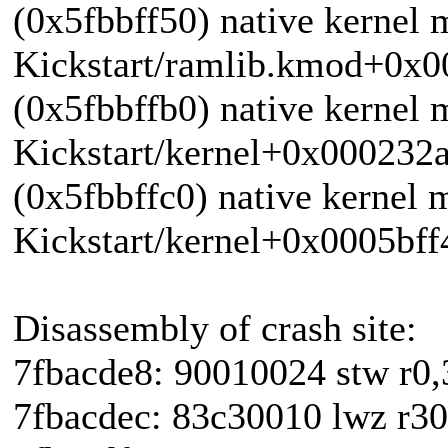
(0x5fbbff50) native kernel
Kickstart/ramlib.kmod+0x
(0x5fbbffb0) native kernel
Kickstart/kernel+0x000232
(0x5fbbffc0) native kernel 
Kickstart/kernel+0x0005bff
Disassembly of crash site:
7fbacde8: 90010024 stw r0,
7fbacdec: 83c30010 lwz r30