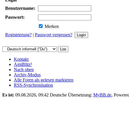
Benutzername:
Passwort:
Merken
Registrierung?
|
Passwort vergessen?
Kontakt
AmiBlitz³
Nach oben
Archiv-Modus
Alle Foren als gelesen markieren
RSS-Synchronisation
Es ist:
09.08.2026, 09:42
Deutsche Übersetzung:
MyBB.de
, Powere