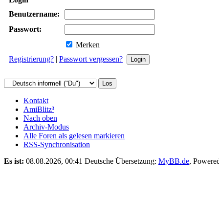
Benutzername:
Passwort:
Merken
Registrierung?
|
Passwort vergessen?
Kontakt
AmiBlitz³
Nach oben
Archiv-Modus
Alle Foren als gelesen markieren
RSS-Synchronisation
Es ist:
08.08.2026, 00:41
Deutsche Übersetzung:
MyBB.de
, Powere