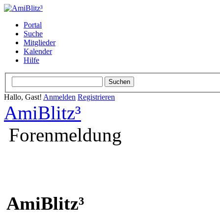
Portal
Suche
Mitglieder
Kalender
Hilfe
Hallo, Gast!
Anmelden
Registrieren
AmiBlitz³
Forenmeldung
AmiBlitz³