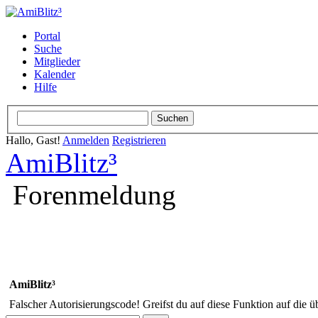
Portal
Suche
Mitglieder
Kalender
Hilfe
Hallo, Gast!
Anmelden
Registrieren
AmiBlitz³
Forenmeldung
AmiBlitz³
Falscher Autorisierungscode! Greifst du auf diese Funktion auf die ü