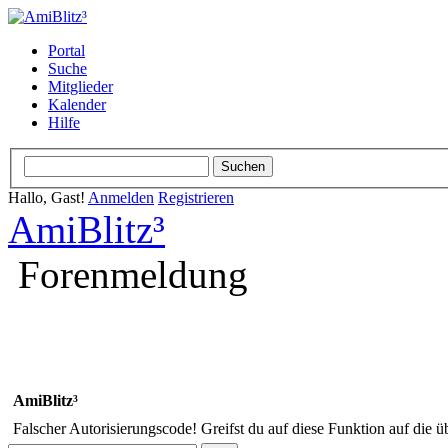
Portal
Suche
Mitglieder
Kalender
Hilfe
Hallo, Gast!
Anmelden
Registrieren
AmiBlitz³
Forenmeldung
AmiBlitz³
Falscher Autorisierungscode! Greifst du auf diese Funktion auf die ü