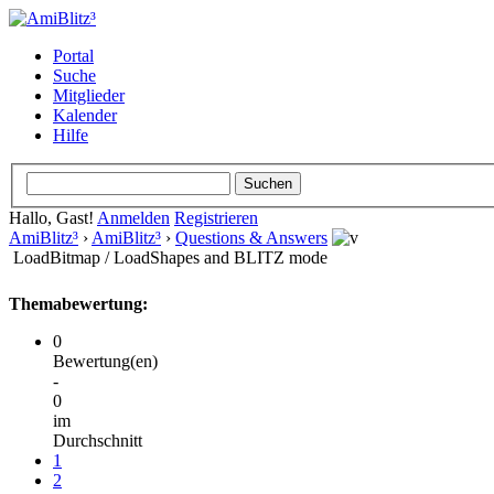
Portal
Suche
Mitglieder
Kalender
Hilfe
Hallo, Gast!
Anmelden
Registrieren
AmiBlitz³
›
AmiBlitz³
›
Questions & Answers
LoadBitmap / LoadShapes and BLITZ mode
Themabewertung:
0
Bewertung(en)
-
0
im
Durchschnitt
1
2