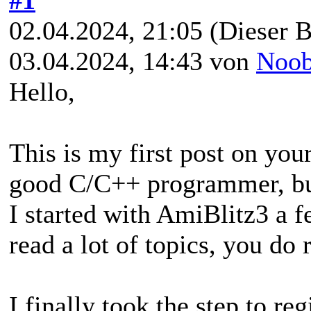
02.04.2024, 21:05
(Dieser B
03.04.2024, 14:43 von
Noo
Hello,
This is my first post on yo
good C/C++ programmer, but
I started with AmiBlitz3 a f
read a lot of topics, you do 
I finally took the step to reg