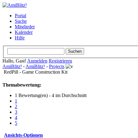
Portal
Suche
Mitglieder
Kalender
Hilfe
Hallo, Gast!
Anmelden
Registrieren
AmiBlitz³
›
AmiBlitz³
›
Projects
RedPill - Game Construction Kit
Themabewertung:
1 Bewertung(en) - 4 im Durchschnitt
1
2
3
4
5
Ansichts-Optionen