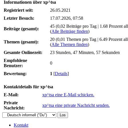
Informationen über xp^tsa
Registriert seit:
26.05.2021
Letzter Besuch:
17.07.2026, 07:58
45 (0,02 Beiträge pro Tag | 1.68 Prozent all
Beiträge (gesamt):
(
Alle Beiträge finden
)
20 (0,01 Themen pro Tag | 6.49 Prozent al
Themen (gesamt):
(
Alle Themen finden
)
Gesamte Onlinezeit:
23 Stunden, 47 Minuten, 57 Sekunden
Empfohlene
0
Benutzer:
Bewertung:
1
[
Details
]
Kontaktdetails für xp^tsa
E-Mail:
xp^tsa eine E-Mail schicken.
Private
xp^tsa eine private Nachricht senden.
Nachricht:
Kontakt