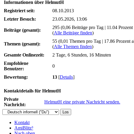
Informationen über HelmutH
Registriert seit:
08.10.2013
Letzter Besuch:
23.05.2026, 13:06
295 (0,06 Beiträge pro Tag | 11.04 Prozent 
Beiträge (gesamt):
(
Alle Beiträge finden
)
55 (0,01 Themen pro Tag | 17.86 Prozent 
Themen (gesamt):
(
Alle Themen finden
)
Gesamte Onlinezeit:
2 Tage, 6 Stunden, 16 Minuten
Empfohlene
0
Benutzer:
Bewertung:
13
[
Details
]
Kontaktdetails für HelmutH
Private
HelmutH eine private Nachricht senden.
Nachricht:
Kontakt
AmiBlitz³
Nach oben