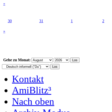
»
30
31
1
2
»
Gehe zu Monat:
Kontakt
AmiBlitz³
Nach oben