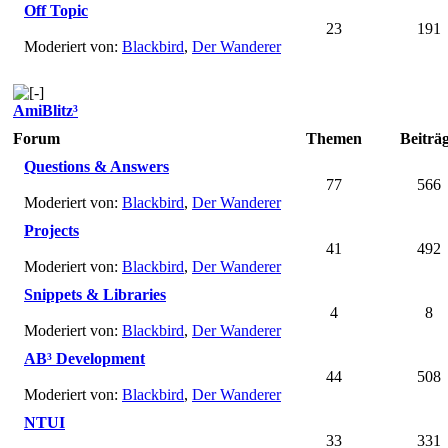
Off Topic
23
191
Moderiert von:
Blackbird
,
Der Wanderer
AmiBlitz³
Forum
Themen
Beiträ
Questions & Answers
77
566
Moderiert von:
Blackbird
,
Der Wanderer
Projects
41
492
Moderiert von:
Blackbird
,
Der Wanderer
Snippets & Libraries
4
8
Moderiert von:
Blackbird
,
Der Wanderer
AB³ Development
44
508
Moderiert von:
Blackbird
,
Der Wanderer
NTUI
33
331