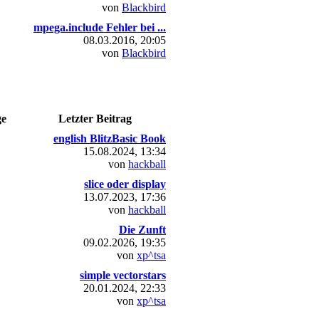
von
Blackbird
mpega.include Fehler bei ...
08.03.2016, 20:05
von
Blackbird
ge
Letzter Beitrag
english BlitzBasic Book
15.08.2024, 13:34
von
hackball
slice oder display
13.07.2023, 17:36
von
hackball
Die Zunft
09.02.2026, 19:35
von
xp^tsa
simple vectorstars
20.01.2024, 22:33
von
xp^tsa