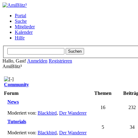
Portal
Suche
Mitglieder
Kalender
Hilfe
Hallo, Gast!
Anmelden
Registrieren
AmiBlitz³
Community
Forum
Themen
Beiträ
News
16
232
Moderiert von:
Blackbird
,
Der Wanderer
Tutorials
5
34
Moderiert von:
Blackbird
,
Der Wanderer