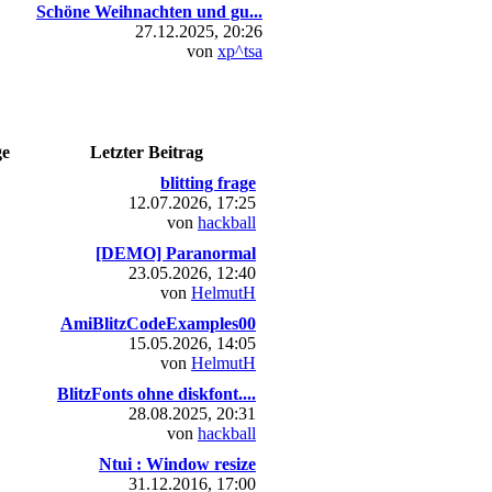
Schöne Weihnachten und gu...
27.12.2025, 20:26
von
xp^tsa
ge
Letzter Beitrag
blitting frage
12.07.2026, 17:25
von
hackball
[DEMO] Paranormal
23.05.2026, 12:40
von
HelmutH
AmiBlitzCodeExamples00
15.05.2026, 14:05
von
HelmutH
BlitzFonts ohne diskfont....
28.08.2025, 20:31
von
hackball
Ntui : Window resize
31.12.2016, 17:00