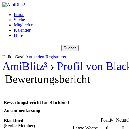
Portal
Suche
Mitglieder
Kalender
Hilfe
Hallo, Gast!
Anmelden
Registrieren
AmiBlitz³
›
Profil von Blac
Bewertungsbericht
Bewertungsbericht für Blackbird
Zusammenfassung
Positiv
Neutra
Blackbird
(Senior Member)
Letzte Woche
0
0