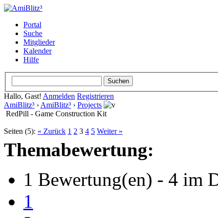
Portal
Suche
Mitglieder
Kalender
Hilfe
Hallo, Gast!
Anmelden
Registrieren
AmiBlitz³
›
AmiBlitz³
›
Projects
RedPill - Game Construction Kit
Seiten (5):
« Zurück
1
2
3
4
5
Weiter »
Themabewertung:
1 Bewertung(en) - 4 im D
1