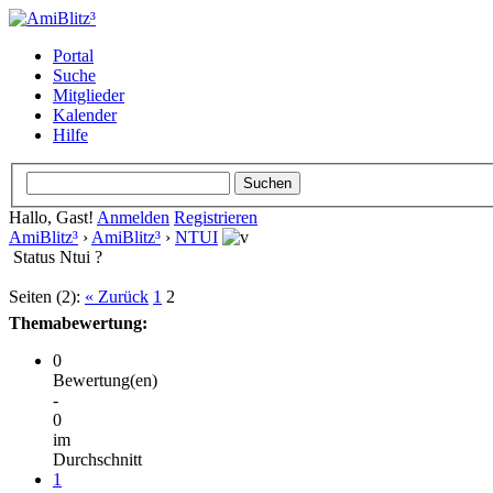
Portal
Suche
Mitglieder
Kalender
Hilfe
Hallo, Gast!
Anmelden
Registrieren
AmiBlitz³
›
AmiBlitz³
›
NTUI
Status Ntui ?
Seiten (2):
« Zurück
1
2
Themabewertung:
0
Bewertung(en)
-
0
im
Durchschnitt
1