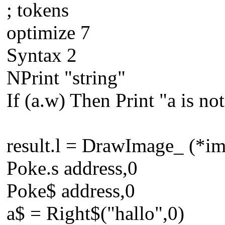
; tokens
optimize 7
Syntax 2
NPrint "string"
If (a.w) Then Print "a is no
result.l = DrawImage_ (*i
Poke.s address,0
Poke$ address,0
a$ = Right$("hallo",0)