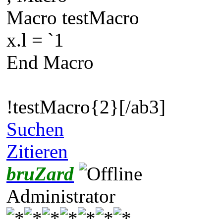
Macro testMacro
x.l = `1
End Macro
!testMacro{2}[/ab3]
Suchen
Zitieren
bruZard
Administrator