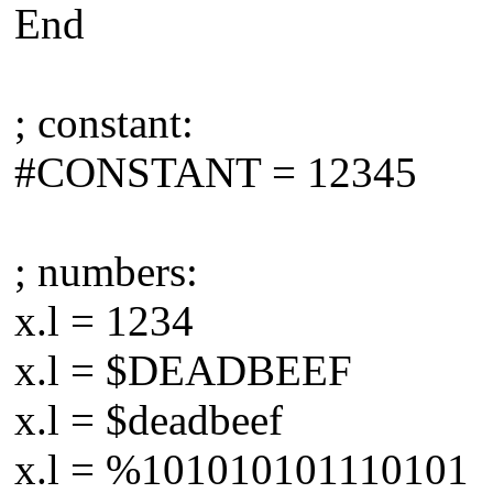
End
; constant:
#CONSTANT = 12345
; numbers:
x.l = 1234
x.l = $DEADBEEF
x.l = $deadbeef
x.l = %101010101110101