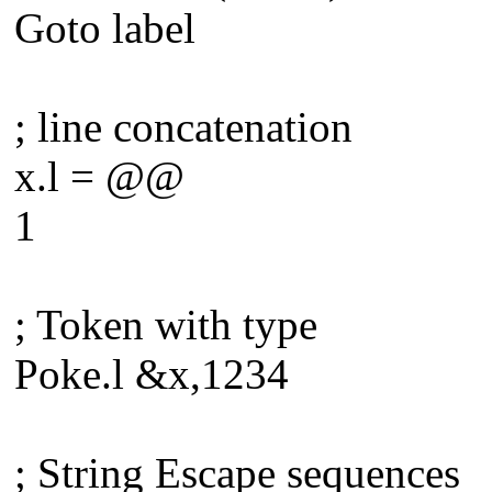
Goto label
; line concatenation
x.l = @@
1
; Token with type
Poke.l &x,1234
; String Escape sequences