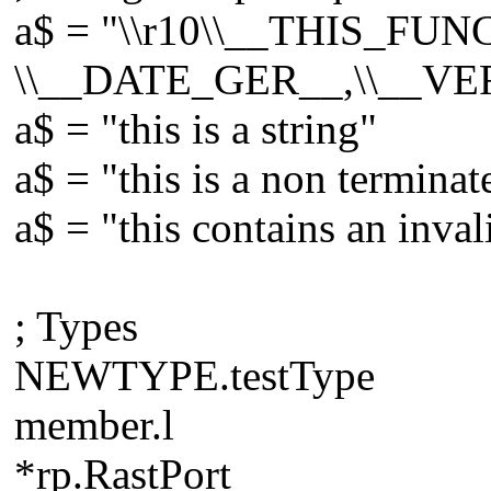
a$ = "\\r10\\__THIS_FUN
\\__DATE_GER__,\\__VER_
a$ = "this is a string"
a$ = "this is a non terminat
a$ = "this contains an in
; Types
NEWTYPE.testType
member.l
*rp.RastPort