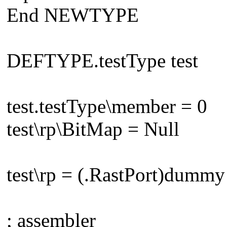
End NEWTYPE
DEFTYPE.testType test
test.testType\member = 0
test\rp\BitMap = Null
test\rp = (.RastPort)dummy
; assembler