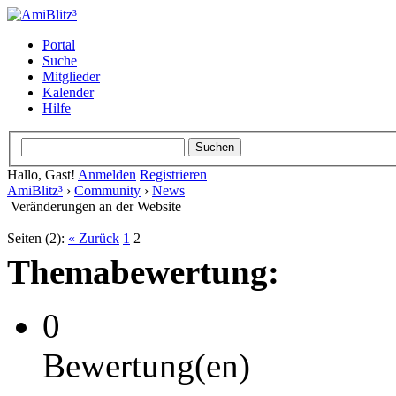
Portal
Suche
Mitglieder
Kalender
Hilfe
Hallo, Gast!
Anmelden
Registrieren
AmiBlitz³
›
Community
›
News
Veränderungen an der Website
Seiten (2):
« Zurück
1
2
Themabewertung:
0
Bewertung(en)