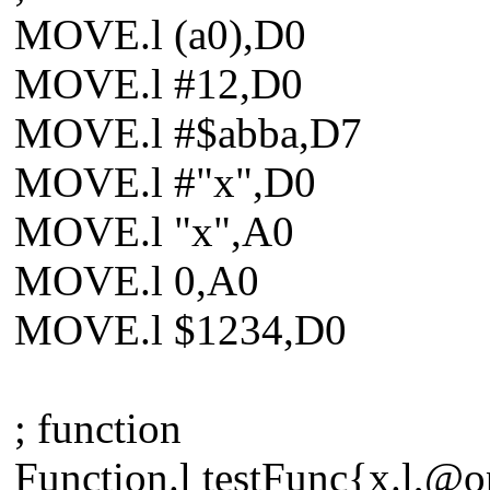
MOVE.l (a0),D0
MOVE.l #12,D0
MOVE.l #$abba,D7
MOVE.l #"x",D0
MOVE.l "x",A0
MOVE.l 0,A0
MOVE.l $1234,D0
; function
Function.l testFunc{x.l,@o