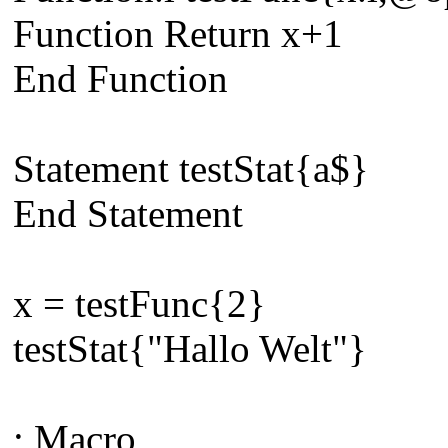
Function Return x+1
End Function
Statement testStat{a$}
End Statement
x = testFunc{2}
testStat{"Hallo Welt"}
; Macro