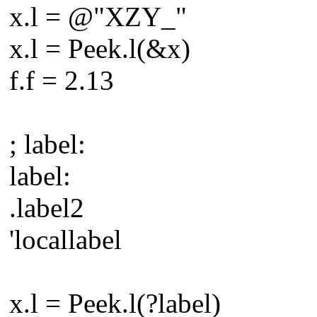
x.l = @"XZY_"
x.l = Peek.l(&x)
f.f = 2.13
; label:
label:
.label2
'locallabel
x.l = Peek.l(?label)