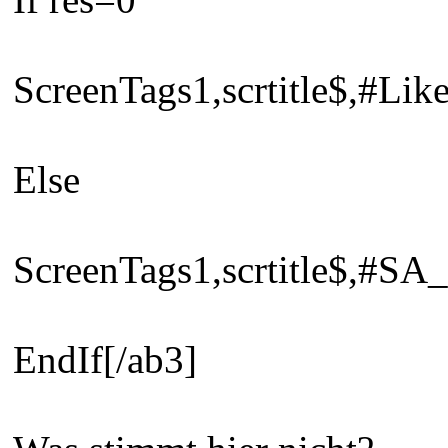
ScreenTags1,scrtitle$,#Li
Else
ScreenTags1,scrtitle$,#S
EndIf[/ab3]