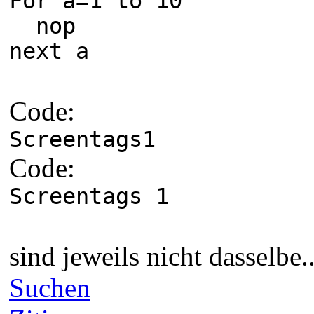
For a=1 to 10
nop
next a
Code:
Screentags1
Code:
Screentags 1
sind jeweils nicht dasselbe..
Suchen