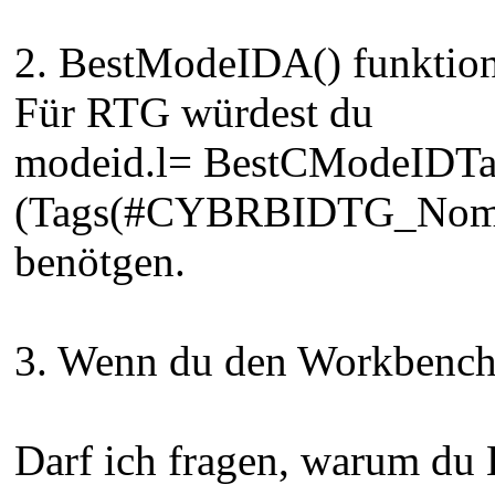
2. BestModeIDA() funktion
Für RTG würdest du
modeid.l= BestCModeIDTa
(Tags(#CYBRBIDTG_Nomin
benötgen.
3. Wenn du den Workbench S
Darf ich fragen, warum du