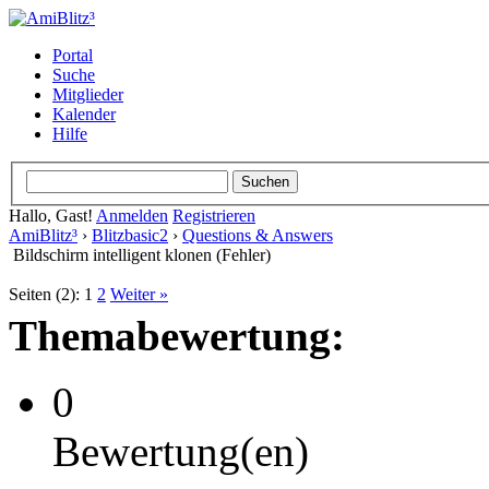
Portal
Suche
Mitglieder
Kalender
Hilfe
Hallo, Gast!
Anmelden
Registrieren
AmiBlitz³
›
Blitzbasic2
›
Questions & Answers
Bildschirm intelligent klonen (Fehler)
Seiten (2):
1
2
Weiter »
Themabewertung:
0
Bewertung(en)