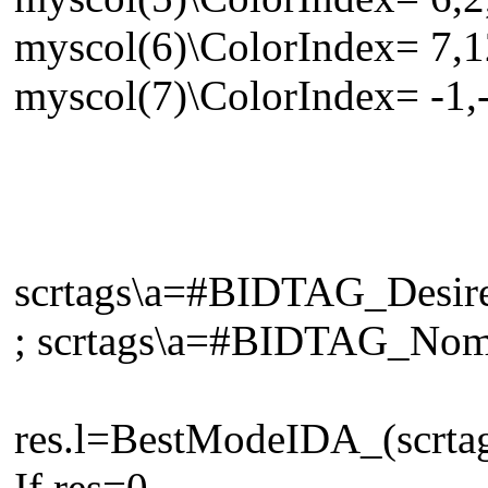
myscol(6)\ColorIndex= 7,12
myscol(7)\ColorIndex= -1,-
scrtags\a=#BIDTAG_Desir
; scrtags\a=#BIDTAG_No
res.l=BestModeIDA_(scrta
If res=0