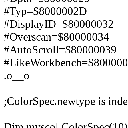
#Typ=$8000002D
#DisplayID=$80000032
#Overscan=$80000034
#AutoScroll=$80000039
#LikeWorkbench=$80000
.o__o
;ColorSpec.newtype is inde
Dim myscol.ColorSpec(10)