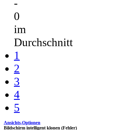
-
0
im
Durchschnitt
1
2
3
4
5
Ansichts-Optionen
Bildschirm intelligent klonen (Fehler)