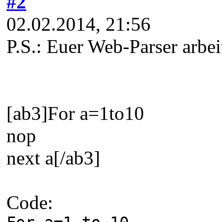
#2
02.02.2014, 21:56
P.S.: Euer Web-Parser arbei
[ab3]For a=1to10
nop
next a[/ab3]
Code: