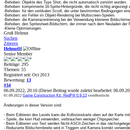
-Behoben: Objekte des Typs Shot, die nicht automatisch zerstört wurden.
-
Behoben:
komprimierte 16-Sprite-Hintergründe, die nicht richtig angezeigt
-
Behoben: für
den vertikalen Scroll, der unter bestimmten Bedingungen eine 
-
Behoben:
ein Fehler im Objekt-Rendering bei Multiscreen-Spielen.
-
Behoben:
die Kamerazentrierung bei der Verwendung kleinerer Bildschirme
-
Behoben:
den Spritesheet-Bildschirm, der immer nach dem Neuladen der Pa
-Kleine Optimierungen.
Gruß Helmut
Suchen
Zitieren
HelmutH
Senior Member
Beiträge: 295
Themen: 55
Registriert seit: Oct 2013
Bewertung:
13
#34
06.09.2022, 20:16
(Dieser Beitrag wurde zuletzt bearbeitet: 06.09.
01.09.2022
Game Construction Kit: RedPill 0.9.13
veröffentlicht
Änderungen in dieser Version sind:
- Beim Editieren des Levels kann die Kollisionskarte oben auf der Karte m
- Spiele, die kein Hud verwenden, verbrauchen weniger Chipspeicher.
- Beim Editieren von Text werden Nicht-ASCII-Zeichen in das nächstgele
- Reduzierte Bildschirmbreite wird in Triggern und Kamera korrekt verwende