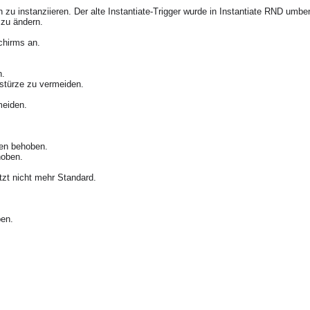
on zu instanziieren. Der alte Instantiate-Trigger wurde in Instantiate RND umb
l zu ändern.
schirms an.
n.
bstürze zu vermeiden.
rmeiden.
den behoben.
hoben
.
etzt nicht mehr Standard.
ben.