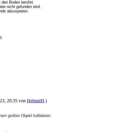
t den Boden berührt.
atei nicht gefunden wird.
nds abzuspielen.
d.
2023, 20:35 von
HelmutH
.)
einem großen Objekt kollidieren.