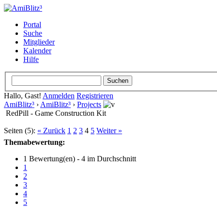
Portal
Suche
Mitglieder
Kalender
Hilfe
Hallo, Gast!
Anmelden
Registrieren
AmiBlitz³
›
AmiBlitz³
›
Projects
RedPill - Game Construction Kit
Seiten (5):
« Zurück
1
2
3
4
5
Weiter »
Themabewertung:
1 Bewertung(en) - 4 im Durchschnitt
1
2
3
4
5