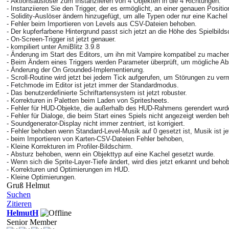
- Aktionsauslöser zum Instanziieren von 4 Objekten in die 4 Richtungen.
- Instanziieren Sie den Trigger, der es ermöglicht, an einer genauen Positi
- Solidity-Auslöser ändern hinzugefügt, um alle Typen oder nur eine Kache
- Fehler beim Importieren von Levels aus CSV-Dateien behoben.
- Der kupferfarbene Hintergrund passt sich jetzt an die Höhe des Spielbild
- On-Screen-Trigger ist jetzt genauer.
- kompiliert unter AmiBlitz 3.9.8
- Änderung im Start des Editors, um ihn mit Vampire kompatibel zu mache
- Beim Ändern eines Triggers werden Parameter überprüft, um mögliche A
- Änderung der On Grounded-Implementierung.
- Scroll-Routine wird jetzt bei jedem Tick aufgerufen, um Störungen zu ve
- Fetchmode im Editor ist jetzt immer der Standardmodus.
- Das benutzerdefinierte Schriftartensystem ist jetzt robuster.
- Korrekturen in Paletten beim Laden von Spritesheets.
- Fehler für HUD-Objekte, die außerhalb des HUD-Rahmens gerendert wur
-
Fehler
für Dialoge, die beim Start eines Spiels nicht angezeigt werden
be
- Soundgenerator-Display nicht immer zentriert, ist korrigiert.
- Fehler behoben wenn Standard-Level-Musik auf 0 gesetzt ist, Musik ist j
- beim Importieren von Karten-CSV-Dateien Fehler behoben,
- Kleine Korrekturen im Profiler-Bildschirm.
- Absturz behoben, wenn ein Objekttyp auf eine Kachel gesetzt wurde.
- Wenn sich die Sprite-Layer-Tiefe ändert, wird dies jetzt erkannt und beho
- Korrekturen und Optimierungen im HUD.
- Kleine Optimierungen.
Gruß Helmut
Suchen
Zitieren
HelmutH
Senior Member