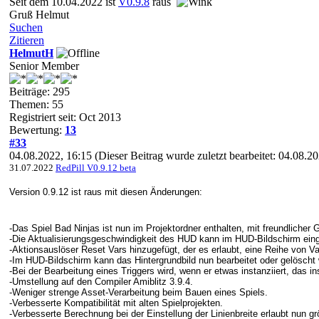
Seit dem 10.04.2022 ist
V0.9.8
raus
Gruß Helmut
Suchen
Zitieren
HelmutH
Senior Member
Beiträge: 295
Themen: 55
Registriert seit: Oct 2013
Bewertung:
13
#33
04.08.2022, 16:15
(Dieser Beitrag wurde zuletzt bearbeitet: 04.08.
31.07.2022
RedPill V0.9.12 beta
Version 0.9.12 ist raus mit diesen Änderungen:
-Das Spiel Bad Ninjas ist nun im Projektordner enthalten, mit freundliche
-Die Aktualisierungsgeschwindigkeit des HUD kann im HUD-Bildschirm eing
-Aktionsauslöser Reset Vars hinzugefügt, der es erlaubt, eine Reihe von V
-Im HUD-Bildschirm kann das Hintergrundbild nun bearbeitet oder gelöscht
-Bei der Bearbeitung eines Triggers wird, wenn er etwas instanziiert, das i
-Umstellung auf den Compiler Amiblitz 3.9.4.
-Weniger strenge Asset-Verarbeitung beim Bauen eines Spiels.
-Verbesserte Kompatibilität mit alten Spielprojekten.
-Verbesserte Berechnung bei der Einstellung der Linienbreite erlaubt nun g