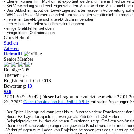
- Ebenen können im TMJ-Format exportiert werden, um sie in Tiled zu ve
- Bei Verwendung von Level-Eigenschaften-Musik wird die Musik nicht neu g
- Das Bildschirmlayout der Level-Eigenschaften wurde in Vorbereitung auf 
- WHDLoad-Slave-Namen geändert, um sie leichter verständlich zu mache
- Fehler im Level-Eigenschaften-Bildschirm behoben.
-
Fehler
beim Erstellen von Projekten behoben.
- einige Grafikfehler behoben.
- Einige kleine Optimierungen.
Gruß Helmut
Suchen
Zitieren
HelmutH
Senior Member
Beiträge: 295
Themen: 55
Registriert seit: Oct 2013
Bewertung:
13
#36
27.01.2023, 20:42
(Dieser Beitrag wurde zuletzt bearbeitet: 27.01.
22.12.2022
Game Construction Kit: RedPill 0.9.15
mit vielen Änderungen
be
- Der Sprite-Hintergrund kann jetzt bis zu 8 verschiedene Parallaxenstufen
- Neuer FX-Layer für Spiele mit weniger als 256 (32 in ECS) Farben.
- Beispielprojekt ex_fx, das die neuen Funktionen zeigt. Grafiken von Ans
- Die in den Kachelverknüpfungen ausgewählte Kachel wird nicht mehr he
- Verknüpfungen zum Laden von Projekten belassen jetzt das zuletzt gelade