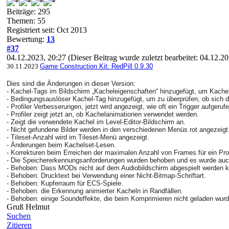
Beiträge: 295
Themen: 55
Registriert seit: Oct 2013
Bewertung:
13
#37
04.12.2023, 20:27
(Dieser Beitrag wurde zuletzt bearbeitet: 04.12.
30.11.2023
Game Construction Kit: RedPill 0.9.30
Dies sind die Änderungen in dieser Version:
- Kachel-Tags im Bildschirm „Kacheleigenschaften“ hinzugefügt, um Kachel
- Bedingungsauslöser Kachel-Tag hinzugefügt, um zu überprüfen, ob sich d
- Profiler Verbesserungen, jetzt wird angezeigt, wie oft ein Trigger aufgeru
- Profiler zeigt jetzt an, ob Kachelanimationen verwendet werden.
- Zeigt die verwendete Kachel im Level-Editor-Bildschirm an.
- Nicht gefundene Bilder werden in den verschiedenen Menüs rot angezeigt
- Tileset-Anzahl wird im Tileset-Menü angezeigt.
- Änderungen beim Kachelset-Lesen.
- Korrekturen beim Erreichen der maximalen Anzahl von Frames für ein Pro
- Die Speichererkennungsanforderungen wurden behoben und es wurde auc
- Behoben: Dass MODs nicht auf dem Audiobildschirm abgespielt werden k
- Behoben: Drucktext bei Verwendung einer Nicht-Bitmap-Schriftart.
- Behoben: Kupferraum für ECS-Spiele.
- Behoben: die Erkennung animierter Kacheln in Randfällen.
- Behoben: einige Soundeffekte, die beim Komprimieren nicht geladen wurd
Gruß Helmut
Suchen
Zitieren