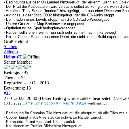
- Bedingungsauslöser On Landed hinzugefügt, der erkennt, wenn ein Objek
- Der Pfad der Audiodateien wird versucht selbst zu korrigieren, wenn die D
- Auslöser "Play Sound Random" hinzugefügt, um aus einer Reihe von Sou
- Aktionsauslöser Stop CD32 hinzugefügt, der die CD-Audio stoppt.
- Beim laden eines Levels stoppt nun die CD-Audio-Wiedergabe.
- Untere Grenze für Map-Breitenwerte angepasst.
- Optimierung bei Speicherkopiervorgängen.
- Fix bei Kollisionen, wenn man sich sehr schnell nach links bewegt.
- Fix für Copper-Palette aus einer Datei, die nicht in den Build exportiert wir
Gruß Helmut
Suchen
Zitieren
HelmutH
Senior Member
Beiträge: 295
Themen: 55
Registriert seit: Oct 2013
Bewertung:
13
#35
27.01.2023, 20:30
(Dieser Beitrag wurde zuletzt bearbeitet: 27.01.
10.10.2022
Game Construction Kit: RedPill 0.9.14
veröffentlicht
- Bedingung für Contains Tile hinzugefügt, die überprüft, ob alle Tiles mit 
- Cooper bringt in AGA versteckte schwarze Ränder zurück.
- Kompatibilität mit Kickstart 1.3 ist zurück.
- Kollisionen im Profiler-Bildschirm hinzugefügt.