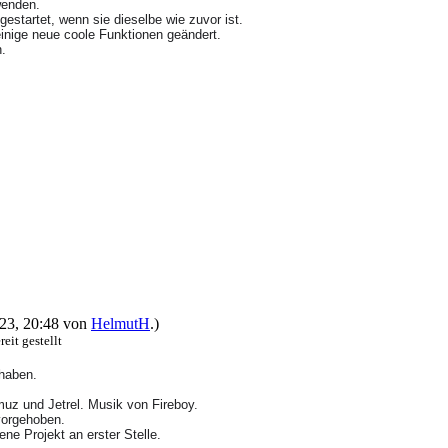
rwenden.
estartet, wenn sie dieselbe wie zuvor ist.
einige neue coole Funktionen geändert.
n.
2023, 20:48 von
HelmutH
.)
reit gestellt
 haben.
imuz und Jetrel. Musik von Fireboy.
rvorgehoben.
ne Projekt an erster Stelle.