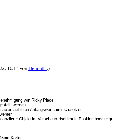
2022, 16:17 von
HelmutH
.)
r Genehmigung von Ricky Place.
estellt werden.
ariablen auf ihren Anfangswert zurückzusetzen.
 werden.
nstanziierte Objekt im Vorschaubildschirm in Position angezeigt.
rößere Karten.